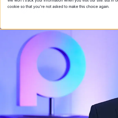
We won't track your information when you visit our site. But in 
cookie so that you're not asked to make this choice again.