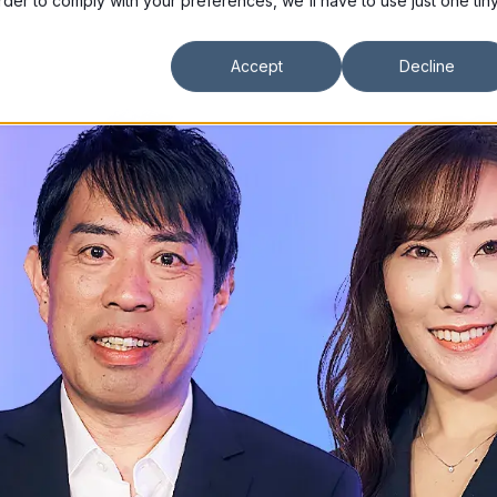
order to comply with your preferences, we'll have to use just one tin
Accept
Decline